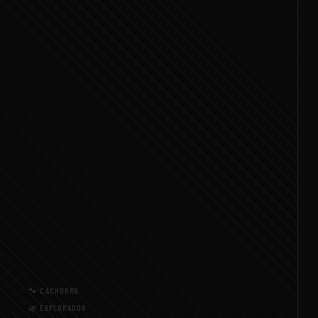
🐾 CACHORRO
🌿 EXPLORADOR